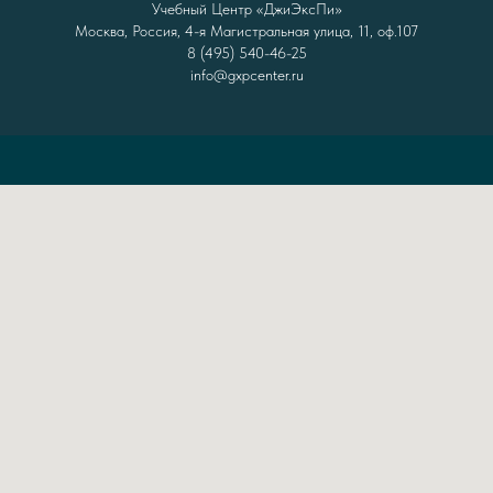
Учебный Центр «ДжиЭксПи»
Москва, Россия, 4-я Магистральная улица, 11, оф.107
8 (495) 540-46-25
info@gxpcenter.ru