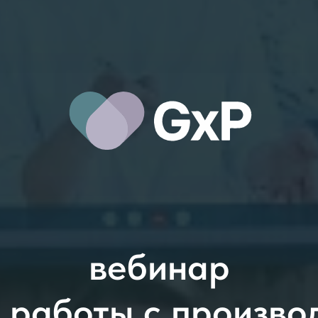
вебинар
 работы с произво